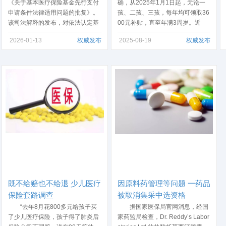
《关于基本医疗保险基金先行支付
确，从2025年1月1日起，无论一
申请条件法律适用问题的批复》。
孩、二孩、三孩，每年均可领取36
该司法解释的发布，对依法认定基
00元补贴，直至年满3周岁。近
本医疗保险基金先行支付申请条
日，云南省昭通市昭阳区警方却发
2026-01-13
权威发布
2025-08-19
权威发布
件，统一法律适用标准，及时高效
布消息，提醒公众，有些“育儿补
保障人民群众合法权益，有效维护
贴”领不得，这是为何？ “这本
社会保险基金使用安全将发挥积极
是一项全国性的惠民政策，却被一
作用。 医保基金是人民群众
些诈骗分子‘蹭热点’，制造出新型
的“保命钱”“救命钱”。在立法层面...
骗局。”昭通市公安局...
既不给赔也不给退 少儿医疗
因原料药管理等问题 一药品
保险套路调查
被取消集采中选资格
“去年8月花800多元给孩子买
据国家医保局官网消息，经国
了少儿医疗保险，孩子得了肺炎后
家药监局检查，Dr. Reddy’s Labor