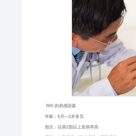
RRI 的易感因素
年龄：6月—2岁多见
胎次：以第2胎以上发病率高