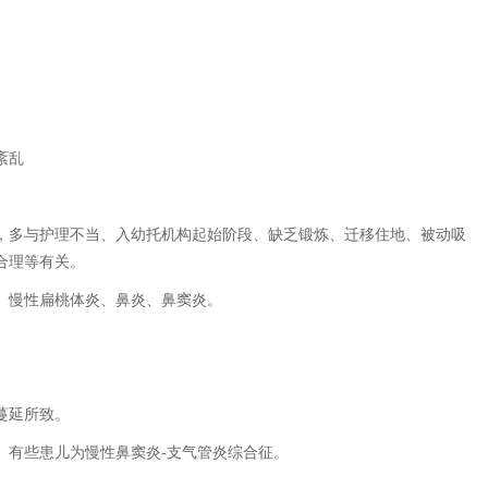
紊乱
多与护理不当、入幼托机构起始阶段、缺乏锻炼、迁移住地、被动吸
合理等有关。
慢性扁桃体炎、鼻炎、鼻窦炎。
蔓延所致。
有些患儿为慢性鼻窦炎-支气管炎综合征。