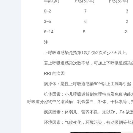
年龄(岁) 上感(次/年) 下感(次/年)
0~2 7 3
3~5 6 2
6~14 5 2
注
上呼吸道感染是指第1次距第2次至少7天以上。
若上呼吸道感染次数不够，可加上下呼吸道感染的
RRI 的病因
病原体：急性上呼吸道感染90%以上由病毒引起，
机体因素：小儿呼吸道解剖生理特点及免疫功能发
呼吸道分泌物中的溶菌酶、乳铁蛋白、补体、干扰素等可
疾病因素：体弱儿、营养不良、尤以Zn、Fe 缺乏和
环境因素：气候变化，环境污染，被动吸烟等都易诱