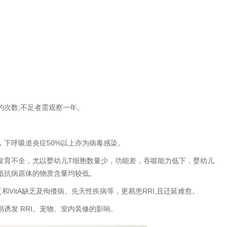
次数;不足者需观察一年。
下呼吸道炎症50%以上亦为病毒感染。
育不全，尤以婴幼儿T细胞数量少，功能差，吞噬能力低下，婴幼儿
抵抗病原体的物质含量均较低。
VitA缺乏及佝偻病、先天性疾病等，更易患RRI,且迁延难愈。
发 RRI。宠物、室内装修的影响。