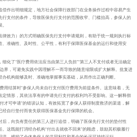
偿作出明细规定，地方社会保障行政部门在业务操作过程中容易产生
先行支付的条件，导致医保先行支付的范围收窄、门槛抬高，参保人的
误。
律效力）的方式明确医保先行支付申请规则，有助于统一规则执行标
性、准确性、及时性、公平性，有利于保障医保基金的运行和使用安
化了“医疗费用依法应当由第三人负担”“第三人不支付或者无法确定
律边界，可避免实践中因理解不一而导致的随意缩限或扩大解释。批复进
经办机构能够及时、准确地掌握事实基础，从而作出正确判断。
用结算时”参保人尚未自行支付医疗费用为前提条件。这意味着，无
法定情形，其依法享有的申请先行支付的权利均不受影响。这一解释彻
付才可申请”的错误认知，有效拓宽了参保人获得制度救济的渠道，解
已经自行垫付而丧失获得医保基金先行保障的机会。
后，向负有责任的第三人进行追偿，明确了医保先行支付的垫付性
。这既能打消经办机构“付出去就收不回来”的顾虑，鼓励其积极履行
回流，维护了全体参保人的共同利益和基金的长远可持续运行。