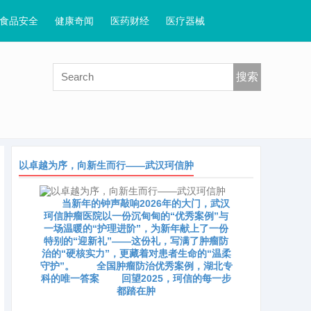
食品安全
健康奇闻
医药财经
医疗器械
搜索
以卓越为序，向新生而行——武汉珂信肿
当新年的钟声敲响2026年的大门，武汉
珂信肿瘤医院以一份沉甸甸的“优秀案例”与
一场温暖的“护理进阶”，为新年献上了一份
特别的“迎新礼”——这份礼，写满了肿瘤防
治的“硬核实力”，更藏着对患者生命的“温柔
守护”。 全国肿瘤防治优秀案例，湖北专
科的唯一答案 回望2025，珂信的每一步
都踏在肿