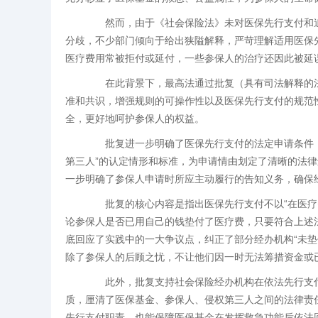
然而，由于《社会保险法》未对医保先行支付和追
分歧，不少部门倾向于给出狭隘解释，严苛理解适用医保
医疗费用常被拒付或延付，一些参保人的治疗还因此被延
在此背景下，最高法通过批复（具有司法解释的法
准和共识，增强规则的可操作性以及医保先行支付的规范
全，更好地呵护参保人的权益。
批复进一步明确了医保先行支付的法定申请条件，细
第三人”的认定情形和标准，为申请情由划定了清晰的法
一步明确了参保人申请时所应主动履行的告知义务，确保
批复的核心内容是指出医保先行支付不以“在医疗费
论参保人是否已用自己的钱垫付了医疗费，只要符合上述
底回应了实践中的一大争议点，纠正了部分经办机构“未垫
除了参保人的后顾之忧，不让他们因一时无法筹措资金或
此外，批复支持社会保险经办机构在依法先行支付
质，厘清了医保基金、参保人、侵权第三人之间的法律责任
先行支付职责，也能保障医保基金在发挥救急功能后依法