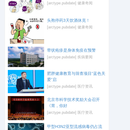
[arctype.pubdate]
健康奇闻
头孢停药3天饮酒休克！
[arctype.pubdate]
健康奇闻
带状疱疹是身体免疫在预警
[arctype.pubdate]
疾病要闻
肥胖健康教育与筛查项目“蓝色关
爱”启
[arctype.pubdate]
医疗资讯
北京市科学技术奖励大会召开
《胃，你好
[arctype.pubdate]
医疗资讯
甲型H3N2亚型流感病毒仍占流