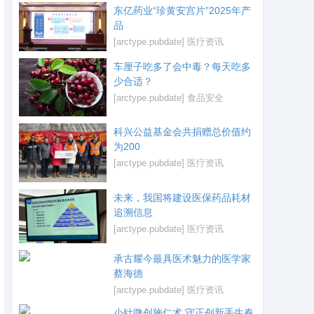
东亿药业“珍黄安宫片”2025年产
品
[arctype.pubdate]
医疗资讯
车厘子吃多了会中毒？每天吃多
少合适？
[arctype.pubdate]
食品安全
科兴公益基金会共捐赠总价值约
为200
[arctype.pubdate]
医疗资讯
未来，我国将建设医保药品耗材
追溯信息
[arctype.pubdate]
医疗资讯
承古耀今最具医术魅力的医学家
蔡海德
[arctype.pubdate]
医疗资讯
小针微创施仁术 守正创新手生春