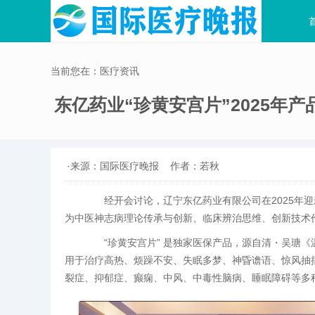
当前您在：医疗资讯
东亿药业“珍黄安宫片”2025年
·来源：国际医疗晚报
作者：若秋
经开会讨论，辽宁东亿药业有限公司在2025年迎
为中医神志病理论传承与创新、临床辨治思维、创新技术
“珍黄安宫片” 是独家医保产品，源自清・吴瑭《温
用于治疗高热、烦躁不安、失眠多梦、神昏谵语、惊风抽
裂症、抑郁症、癫痫、中风、中毒性脑病、睡眠障碍等多