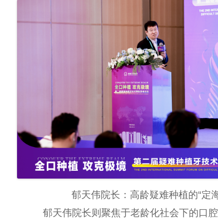
郁天伟院长：高龄疑难种植的“定海
郁天伟院长则聚焦于老龄化社会下的口腔